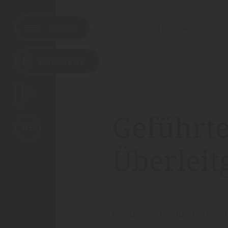
SFM-MED
SIE SIND HIER:
MENÜ
KARRIERE
Geführt
DE
Überleit
Das blaue sfm Überleitgerät 