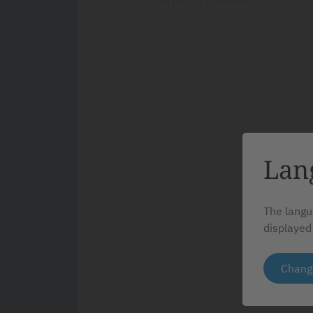
Lan
The langu
displayed
Chang