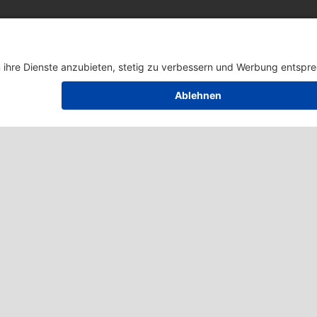
ME
ist uns