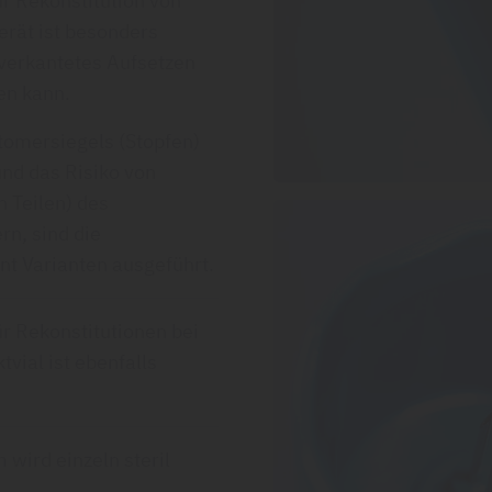
r Rekonstitution von
erät ist besonders
 verkantetes Aufsetzen
en kann.
tomersiegels (Stopfen)
und das Risiko von
 Teilen) des
rn, sind die
nt Varianten ausgeführt.
ür Rekonstitutionen bei
ial ist ebenfalls
 wird einzeln steril