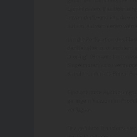
geführtes Transfersystem zu
Lyophilisaten. Das Überleitg
anwenderfreundlich, da ein
auf ein vial vermieden werd
Um die Perforation des Elas
der Behälter zu erleichtern 
„Coring“ (Herausstanzen von
Siegelmaterials zu verminde
Kanülenenden als Pencil Poi
Eine belüftete Ausführung f
geringem Vakuum im Produktv
verfügbar.
Das geführte Transfersystem
verpackt geliefert.