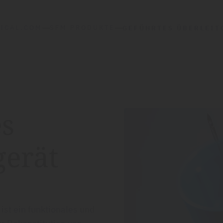
ICAL.COM
SFM PRODUKTE
GEFÜHR­TES ÜBERLEIT
es
gerät
ist ein funktionales und