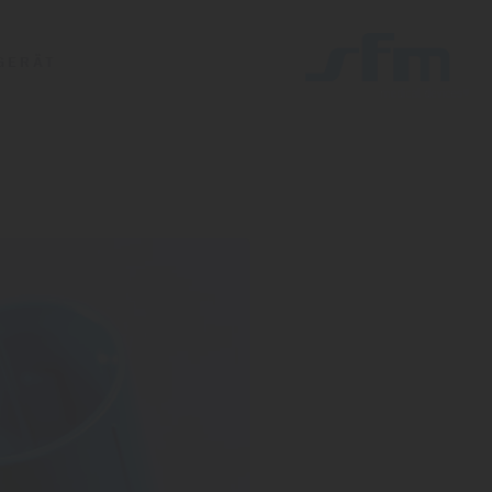
­GERÄT