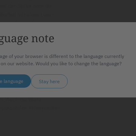
eil den Spike oder die
erteil mit einer Luer-
t ist. Besondere
Spikegeometrie und dem
guage note
usgeführt sind, dass das
keln beim Durchstechen
age of your browser is different to the language currently
nd vermieden werden
 on our website. Would you like to change the language?
d
gritätstests belegen die
e language
Stay here
nvorsatzfilter sind je
hiedlichen Filtermedien
ch. Auch die Wahl
ydrophilen Filtermedien
.