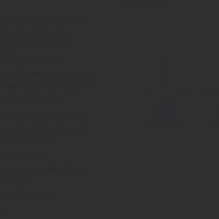
d als Aufsatz vor einer
der Sterilfiltration
ng genutzt. Je nach
unterschiedliche
enen Rückhalteraten zum
n der Spritze befindliche
ückt oder die zu
 aus einer Flasche bzw.
ei wird das Septum des
envosatzfilter
kes oder der
Zur sterilen Belüftung
nen sich
it hydrophoben
nd.