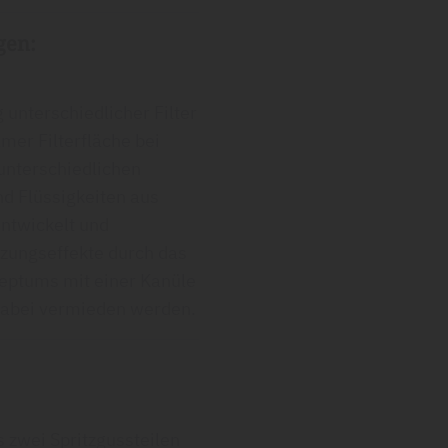
gen:
 unterschiedlicher Filter
mer Filterfläche bei
unterschiedlichen
d Flüssigkeiten aus
entwickelt und
nzungseffekte durch das
ptums mit einer Kanüle
dabei vermieden werden.
 zwei Spritzgussteilen