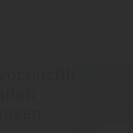
E KUNDENPRODUKTE
vorsatzfilter
ation
ungen