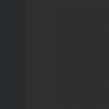
Ein Spritzenvorsatzfilter wir
Einwegspritze zur Partikel- o
kleiner Volumina einer Lösu
Filtrationsaufgabe kommen 
Filtermedien mit verschied
Einsatz. Entweder wird die i
Lösung durch den Filter gedr
filtrierende Flüssigkeit wird
einem Vial entnommen. Dab
Vials mit Hilfe des am Spritz
angebrachten Kunststoffspi
Metallkanüle durchstochen. 
von Vials oder Flaschen eig
Spritzenvorsatzfilter, die m
Membranen ausgestattet si