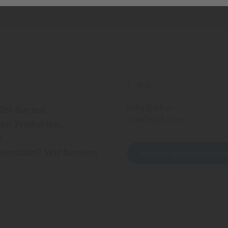
E-MAIL
info@sfm-
der Sie mit
medical.com
en Produkten,
n
terstützt? Wir beraten
Weitere Ansprechpartn