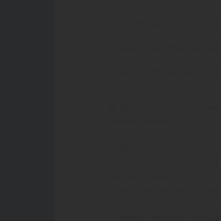
Elektroniker (w/m/d), Fac
Industriemechaniker (w/m
Kunststoff- und Kautschu
💬 Wir laden dich und deine 
kennenzulernen!
📍 Wo:
sfm medical devices GmbH
Brückenstraße 5
63607 Wächtersbach, Ger
🕘 Wann: Samstag, 20.06.20