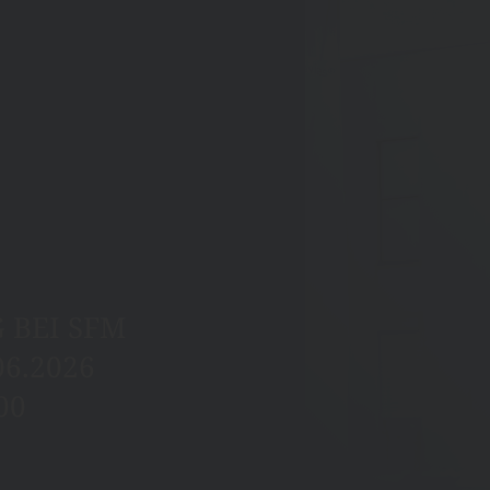
R
 BEI SFM
06.2026
00