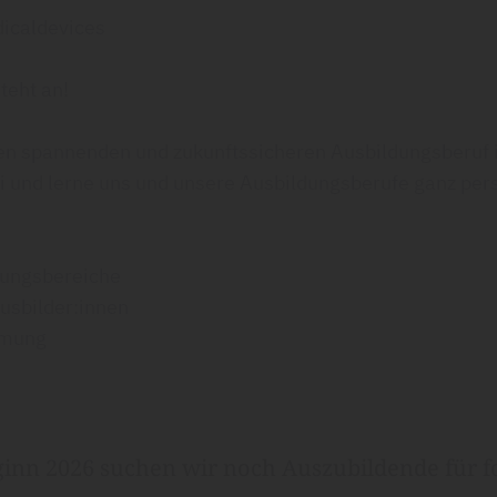
caldevices
teht an!
inen spannenden und zukunftssicheren Ausbildungsberuf 
und lerne uns und unsere Ausbildungsberufe ganz per
dungsbereiche
usbilder:innen
mmung
inn 2026 suchen wir noch Auszubildende für f