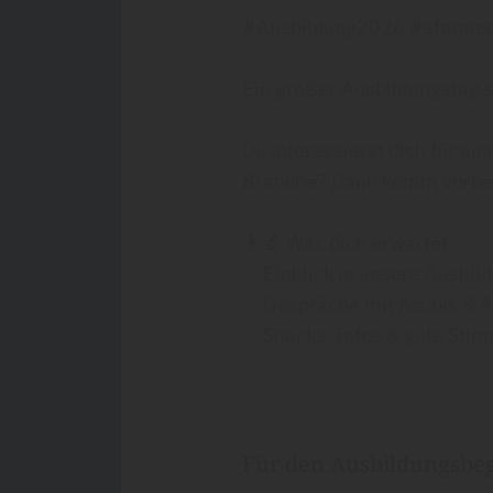
#Ausbildung2026 #sfmmedi
Ein großer Ausbildungstag s
Du interessierst dich für e
Branche? Dann komm vorbei 
👨‍🔬 Was dich erwartet:
✅ Einblick in unsere Ausbil
✅ Gespräche mit Azubis & A
✅ Snacks, Infos & gute Sti
Für den Ausbildungsbeg