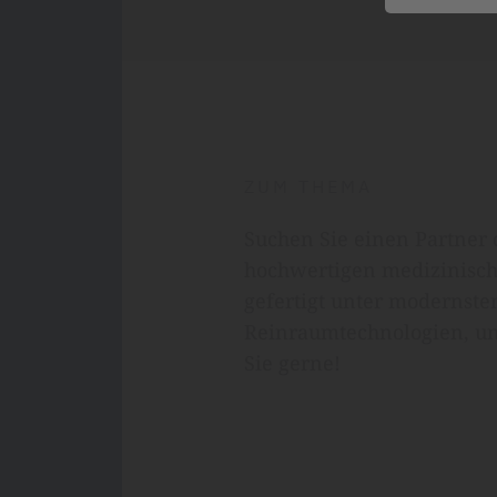
ZUM THEMA
Suchen Sie einen Partner 
hochwertigen medizinisch
gefertigt unter modernste
Reinraumtechnologien, un
Sie gerne!