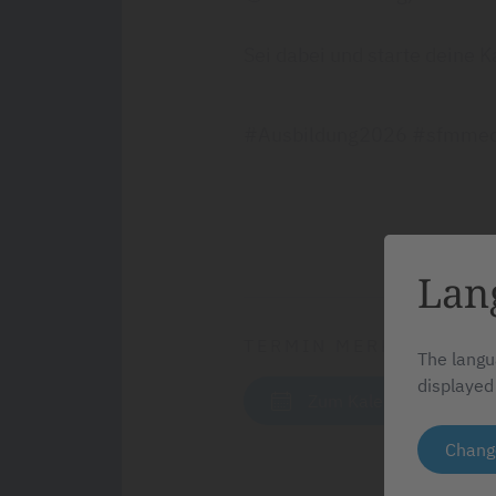
Sei dabei und starte deine K
#Ausbildung2026 #sfmmedic
Lan
TERMIN MERKEN
The langu
displayed
Zum Kalender hinzufüg
Chang