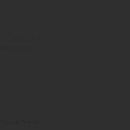
in der Medizintechnik-
sönlich kennen!
olgende Berufe: