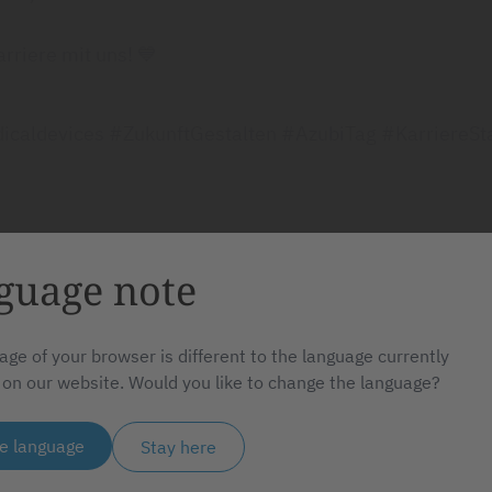
arriere mit uns! 💙
aldevices #ZukunftGestalten #AzubiTag #KarriereSta
guage note
BEITRAG TEILEN
age of your browser is different to the language currently
 on our website. Would you like to change the language?
en
e language
Stay here