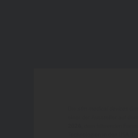
Die
sfm medical devices G
einer der Aussteller auf de
2026
, dem führenden Forum
Technologien in den USA. Di