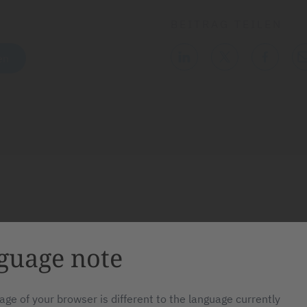
BEITRAG TEILEN
en
E-MAIL
guage note
info@sfm-
der Sie mit
medical.com
en Produkten,
age of your browser is different to the language currently
n