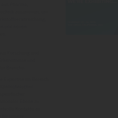
n aus Pharma,
ntechnik zusammen, um
irkstoffverabreichung,
en und neuen
en.
aus Forschung und
Erkenntnisse und
der Branche.
re Expertise im Bereich
izintechnischer
pezifischer
nationaler Ebene zu
rtvolle Kontakte zu
 für unsere