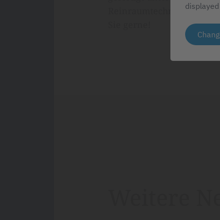
displayed
Reinraumtechnologien, un
Sie gerne!
Chang
Weitere N