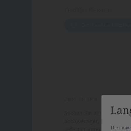
TERMIN MERKEN
Zum Kalender hinzufüg
ZUM THEMA
Lan
Suchen Sie einen Partner 
hochwertigen medizinisch
The langu
gefertigt unter modernste