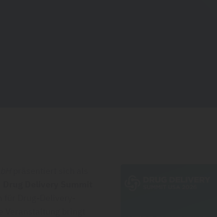
mbH
präsentiert sich als
m
Drug Delivery Summit
 für Drug-Delivery-
e Veranstaltung bringt