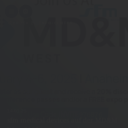
ZURÜCK ZU
INFO-CENTER
14.01.25
sfm medical devices auf der MD&M