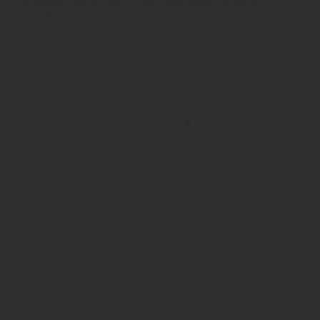
Hersteller. Vom 21. bis 23. April 2026 präsentieren wir im
Jacob K. Javits…