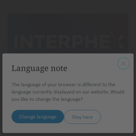
Language note
The language of your browser is different to the
language currently displayed on our website. Would
21.04.2026
you like to change the language?
sfm medical devices auf der
Change language
Stay here
Interphex 2026 in New York - USA
Wir freuen uns, bekanntzugeben, dass sfm medical devices