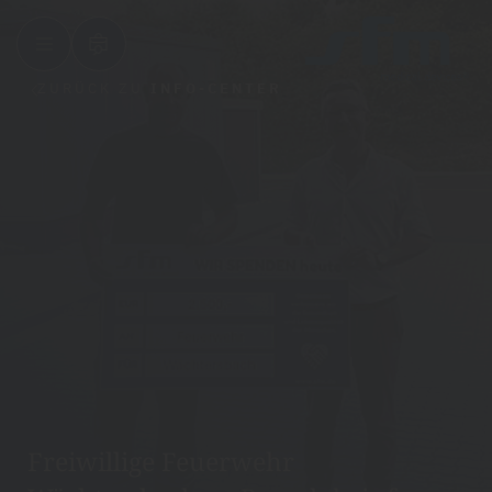
ZURÜCK ZU
INFO-CENTER
Freiwillige Feuerwehr