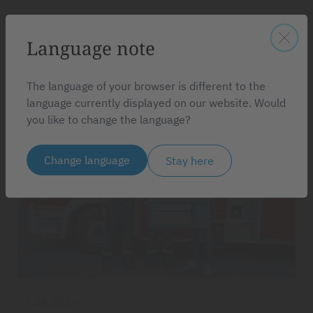
Language note
Weitere Artikel
The language of your browser is different to the
language currently displayed on our website. Would
you like to change the language?
Change language
Stay here
05.08.2026